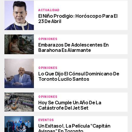
ACTUALIDAD
El Niño Prodigio: Horóscopo Para El
23 De Abril
OPINIONES
Embarazos De Adolescentes En
Barahona Es Alarmante
OPINIONES
Lo Que Dijo El Cónsul Dominicano De
Toronto Lucilo Santos
OPINIONES
Hoy Se Cumple Un Año De La
Catástrofe Del Jet Set
EVENTOS
Un Exitaso!, La Película “Capitán
Avispas” En Toronto