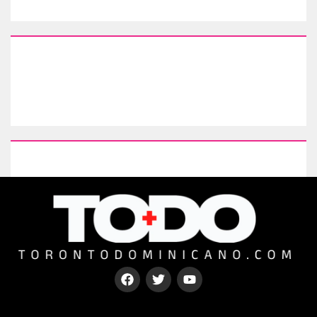
Type your paragraph here
[mc4wp_form id=67000]