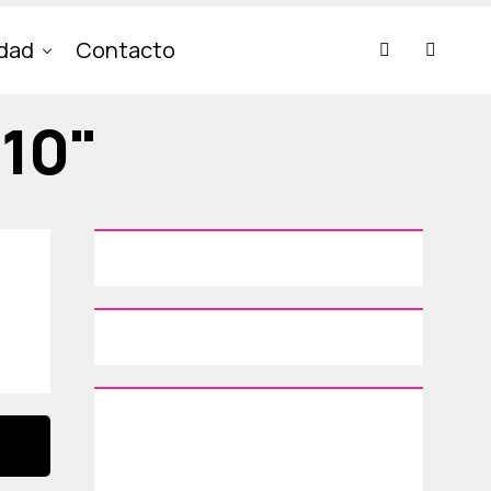
idad
Contacto
010"