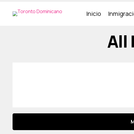
Inicio
Inmigrac
All
M