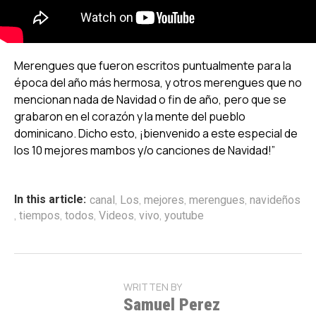
Merengues que fueron escritos puntualmente para la
época del año más hermosa, y otros merengues que no
mencionan nada de Navidad o fin de año, pero que se
grabaron en el corazón y la mente del pueblo
dominicano. Dicho esto, ¡bienvenido a este especial de
los 10 mejores mambos y/o canciones de Navidad!”
,
,
,
,
In this article:
canal
Los
mejores
merengues
navideños
,
,
,
,
,
tiempos
todos
Videos
vivo
youtube
WRITTEN BY
Samuel Perez