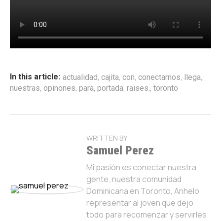
,
,
,
,
,
In this article:
actualidad
cajita
con
conectarnos
llega
,
,
,
,
,
nuestras
opinones
para
portada
raises.
toronto
WRITTEN BY
Samuel Perez
Mi pasión es conectar nuestra
gente, nuestra comunidad
Dominicana en Toronto, Anhelo
representar al joven que dejo
todo para recomenzar y servirles