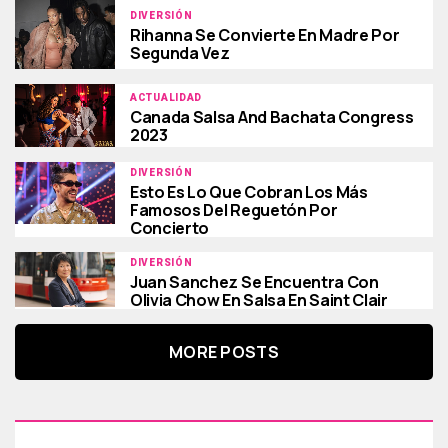
DIVERSIÓN
Rihanna Se Convierte En Madre Por
Segunda Vez
ACTUALIDAD
Canada Salsa And Bachata Congress
2023
DIVERSIÓN
Esto Es Lo Que Cobran Los Más
Famosos Del Reguetón Por
Concierto
DIVERSIÓN
Juan Sanchez Se Encuentra Con
Olivia Chow En Salsa En Saint Clair
MORE POSTS