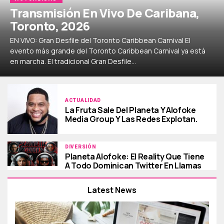
Transmisión En Vivo De Caribana,
Toronto, 2026
EN VIVO: Gran Desfile del Toronto Caribbean Carnival El
evento más grande del Toronto Caribbean Carnival ya está
en marcha. El tradicional Gran Desfile...
ACTUALIDAD
La Fruta Sale Del Planeta Y Alofoke
Media Group Y Las Redes Explotan.
DIVERSIÓN
Planeta Alofoke: El Reality Que Tiene
A Todo Dominican Twitter En Llamas
Latest News