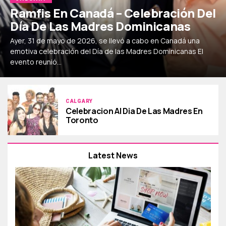
Ramfis En Canadá – Celebración Del
Día De Las Madres Dominicanas
Ayer, 31 de mayo de 2026, se llevó a cabo en Canadá una
emotiva celebración del Día de las Madres Dominicanas El
evento reunió...
CALGARY
Celebracion Al Dia De Las Madres En
Toronto
Latest News