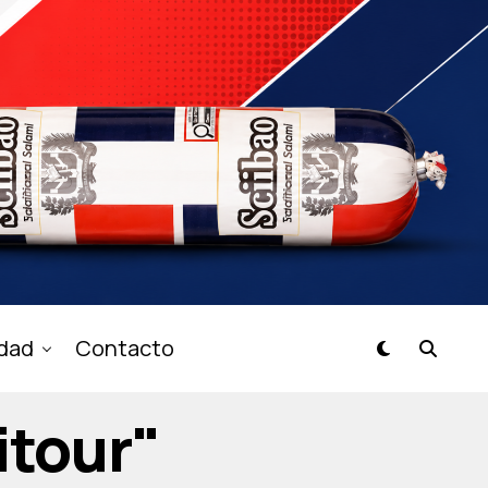
idad
Contacto
itour"