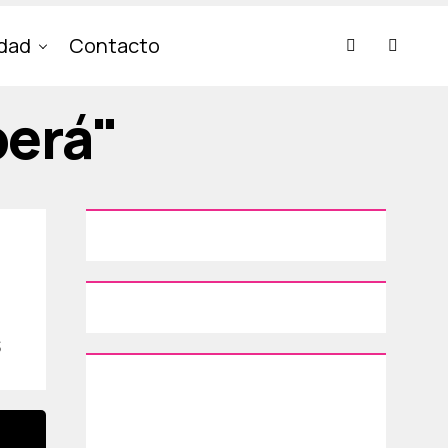
idad
Contacto
berá"
s