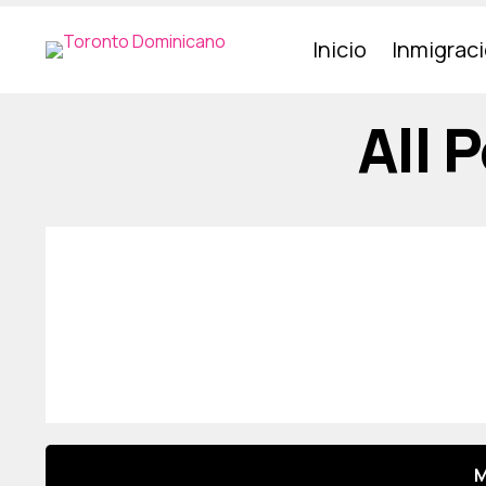
Inicio
Inmigrac
All 
M