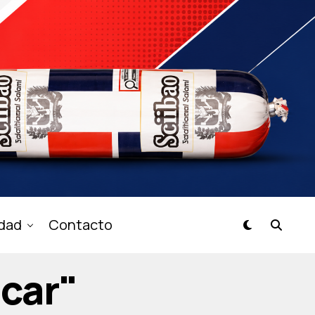
idad
Contacto
icar"