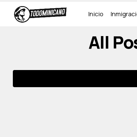
Inicio
Inmigrac
All P