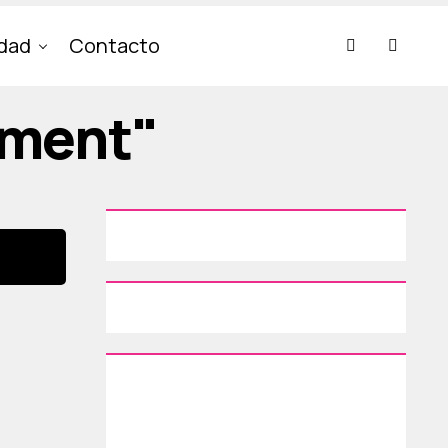
idad
Contacto
rment"